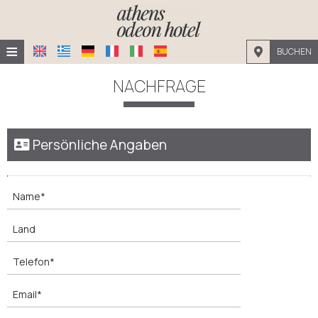
≡
BUCHEN
STARTSEITE
NACHFRAGE
LAGE
UNTERKUNFT
Persönliche Angaben
EINRICHTUNGEN
GALERIE
NACHFRAGE
KONTAKT